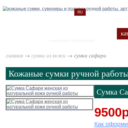
RU
ENG
ка
сувенирная мастерская
главная
→
сумки из кожи
→
сумка сафари
Кожаные сумки ручной работ
Сумка С
9500р
Как оформи