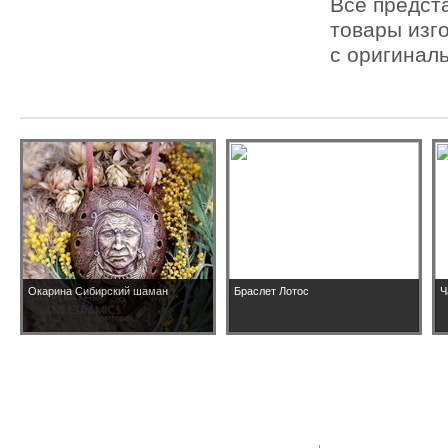
Все предст
товары изг
с оригинал
Окарина Сибирский шаман
Браслет Лотос
Ч