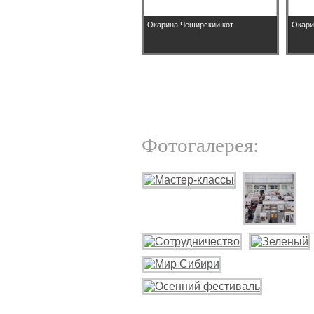
Окарина Чеширский кот
Окари
Фотогалерея: