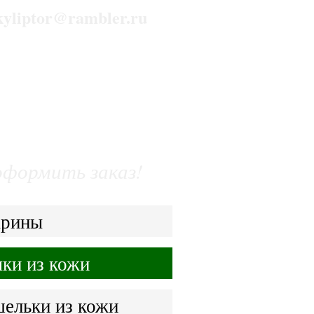
kyliptor@rambler.ru
ет
галерея
контакты
оформить заказ!
арины
ки из кожи
ельки из кожи