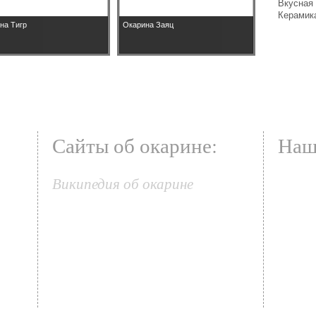
Вкусная 
Керамика
на Тигр
Окарина Заяц
Сайты об окарине:
Наш
Википедия об окарине