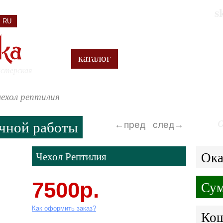
s
RU
ENG
каталог
акции
вопрос/отв
астерская
чехол рептилия
чной работы
←пред
след→
Ок
Чехол Рептилия
7500р.
Сум
Как оформить заказ?
Кош