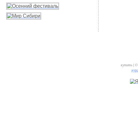
купить | ©
курс