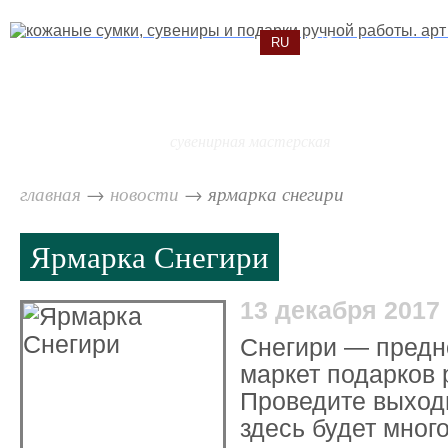
RU
ENG
ка
сувенирная мастерская
главная
→
новости
→
ярмарка снегири
Ярмарка Снегири
13 декабря 2017
Снегири — предн
маркет подарков 
Проведите выход
здесь будет мног