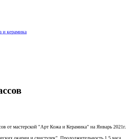
ассов
ов от мастерской "Арт Кожа и Керамика" на Январь 2021г.
еских окарин и свистулек". Продолжительность 1,5 часа.