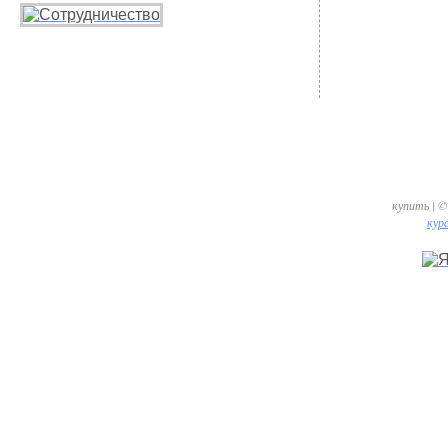
купить | ©
курс