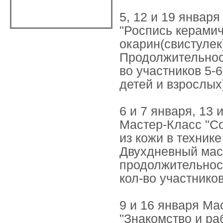
5, 12 и 19 январ
"Роспись керами
окарин(свистулек)
Продолжительност
во участников 5-6
детей и взрослых
6 и 7 января, 13 
Мастер-Класс "С
из кожи в техник
Двухдневный мас
продолжительност
кол-во участников
9 и 16 января Ма
"Знакомство и ра