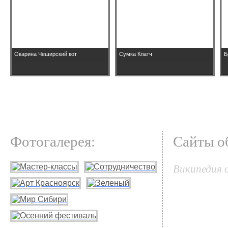
Окарина Чеширский кот
Сумка Клатч
Б
Фотогалерея:
Сайты о
Википедия 