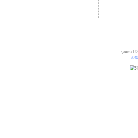
купить | ©
курс