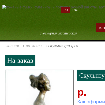
RU
ENG
ка
сувенирная мастерская
главная
→
на заказ
→
скульптура фея
На заказ
Скульпту
р.
Как оформи